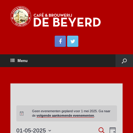
Menu
Geen evenementen gepland voor 1 mei 2025. Ga naar
de
volgende aankomende evenementen
.
E
E
Z
01-05-2025
D