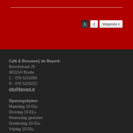
e
t
v
i
e
e
n
Bericht navigatie
1
2
Volgende »
n
a
v
i
g
a
Café & Brouwerij de Beyerd:
t
Boschstraat 26
i
4811GH Breda
e
C - 076 5214265
R - 076 5220222
info@beyerd.nl
Openingstijden:
Maandag 10-01u.
Dinsdag 10-01u.
Woensdag gesloten
Donderdag 10-01u.
Vrijdag 10-02u.