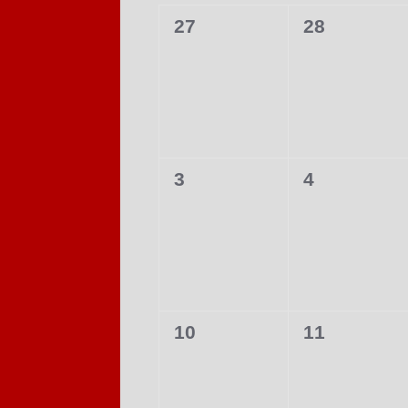
a
e
e
w
l
n
0
0
27
28
c
o
e
Z
t
e
e
r
n
o
e
d
d
e
v
v
e
i
e
k
e
e
r
n
r
e
e
.
v
n
n
n
e
Z
a
e
e
e
n
o
n
n
d
0
0
3
4
e
m
m
E
w
a
k
v
e
e
e
e
e
t
v
e
e
v
v
u
o
n
n
n
r
m
o
e
e
e
g
t
t
.
r
m
e
n
n
e
e
E
e
v
v
e
e
n
e
n
n
e
t
n
0
0
10
11
m
m
,
,
n
e
n
e
e
e
e
e
n
a
m
v
v
v
n
n
e
i