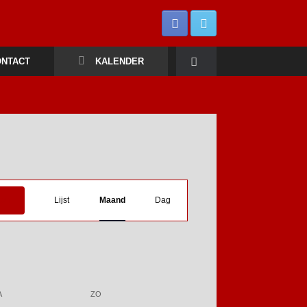
ONTACT
KALENDER
E
v
ten
Lijst
Maand
Dag
e
n
e
m
e
n
t
A
ZO