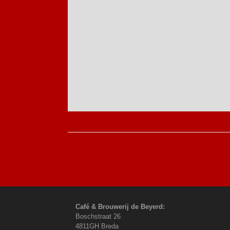
e
e
n
n
t
t
e
e
n
n
,
,
Bericht navigatie
Café & Brouwerij de Beyerd:
Boschstraat 26
4811GH Breda