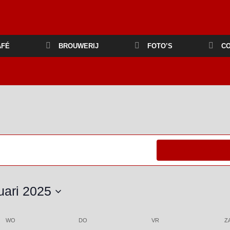
AFÉ
BROUWERIJ
FOTO’S
C
Zoek naar Evenemen
uari 2025
WO
DO
VR
Z